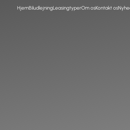
Hjem
Biludlejning
Leasingtyper
Om os
Kontakt os
Nyhe