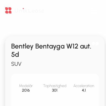
Bentley Bentayga W12 aut.
5d
SUV
Modelår
Tophastighed
Acceleration
2016
301
4,1