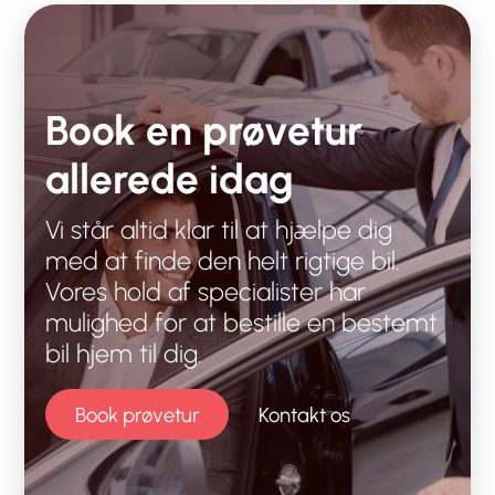
Book en prøvetur
allerede idag
Vi står altid klar til at hjælpe dig
med at finde den helt rigtige bil.
Vores hold af specialister har
mulighed for at bestille en bestemt
bil hjem til dig.
Book prøvetur
Kontakt os