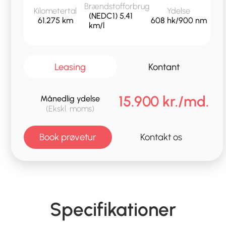
Brændstofforbrug
Kilometertal
Ydelse
(NEDC1) 5,41
61.275 km
608 hk/900 nm
km/l
Leasing
Kontant
15.900 kr./md.
Månedlig ydelse
(Ekskl. moms)
Book prøvetur
Kontakt os
Specifikationer