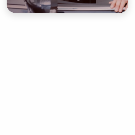
Hold dig opdateret med vores
nyhedsbrev
Tilmeld